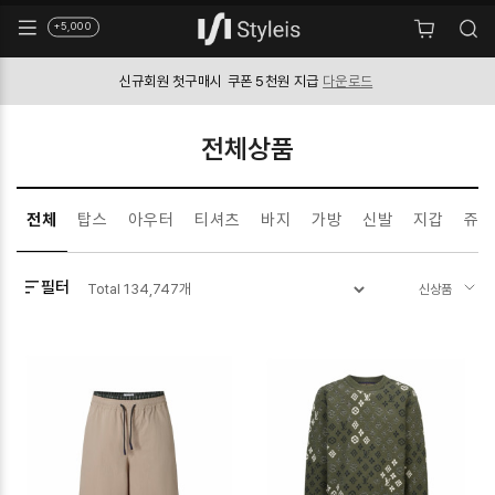
+5,000
신규회원 첫구매시
쿠폰 5천원 지급
다운로드
전체상품
전체
탑스
아우터
티셔츠
바지
가방
신발
지갑
쥬얼
필터
Total
134,747
개