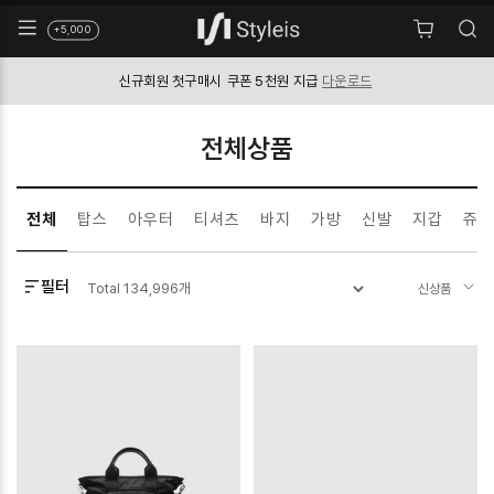
+5,000
신규회원 첫구매시
쿠폰 5천원 지급
다운로드
전체상품
전체
탑스
아우터
티셔츠
바지
가방
신발
지갑
쥬얼
필터
Total
134,996
개