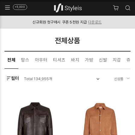
+5,000
신규회원 첫구매시
쿠폰 5천원 지급
다운로드
전체상품
전체
탑스
아우터
티셔츠
바지
가방
신발
지갑
쥬얼
필터
Total
134,955
개