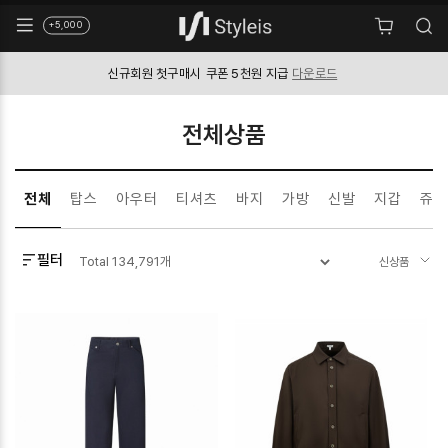
+5,000
신규회원 첫구매시
쿠폰 5천원 지급
다운로드
전체상품
전체
탑스
아우터
티셔츠
바지
가방
신발
지갑
쥬얼
필터
Total
134,791
개