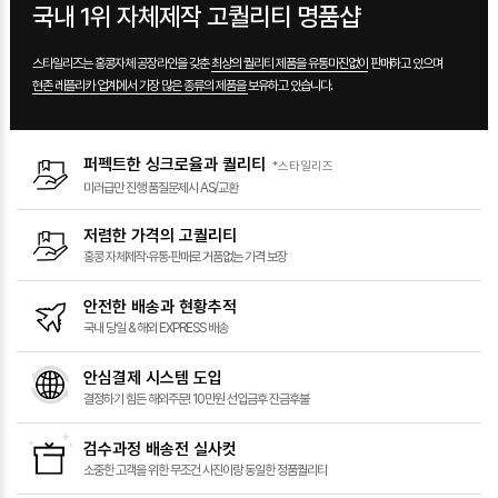
국내 1위 자체제작 고퀄리티 명품샵
스타일리즈는 홍콩자체 공장라인을 갖춘
최상의 퀄리티 제품을 유통마진없이
판매하고 있으며
현존 레플리카 업계에서 가장 많은 종류의 제품을
보유하고 있습니다.
퍼펙트한 싱크로율과 퀄리티
*스타일리즈
미러급만 진행
품질문제시 AS/교환
저렴한 가격의 고퀄리티
홍콩 자체제작·유통·판매로
거품없는 가격 보장
안전한 배송과 현황추적
국내 당일 &
해외 EXPRESS 배송
안심결제 시스템 도입
결정하기 힘든 해외주문!
10만원 선입금후 잔금후불
검수과정 배송전 실사컷
소중한 고객을 위한
무조건 사진이랑 동일한 정품퀄리티