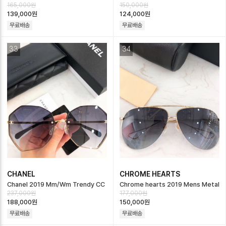
165,000원
150,000원
Metal Logo Trendy Fra…
스 - Jacques Marie Mage Mens
139,000원
124,000원
Me…
무료배송
무료배송
33
34
CHANEL
CHROME HEARTS
Chanel 2019 Mm/Wm Trendy CC
Chrome hearts 2019 Mens Metal
237,000원
177,000원
Logo Metal Frame Sungl…
Logo Frame Eyewear -…
188,000원
150,000원
무료배송
무료배송