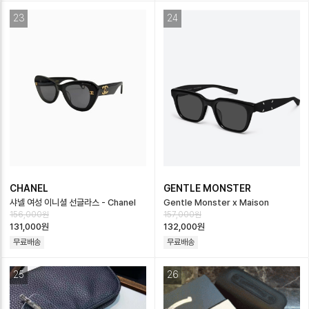
23
24
CHANEL
GENTLE MONSTER
샤넬 여성 이니셜 선글라스 - Chanel
Gentle Monster x Maison
156,000원
157,000원
Womens Sunglasses - acc650…
Margiela MM110 01- 젠틀몬스터 …
131,000원
132,000원
무료배송
무료배송
25
26