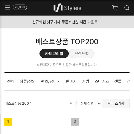
+5,000
신규회원 첫구매시
쿠폰 5천원 지급
다운로드
베스트상품 TOP200
카테고리별
브랜드별
※ 판매량 기준으로 선정한 베스트상품입니다.
전체
의류/상의
팬츠/청바지
반바지
가방
스니커즈
샌들
정장
베스트상품 200개
필터:
필터 초기화
1
2