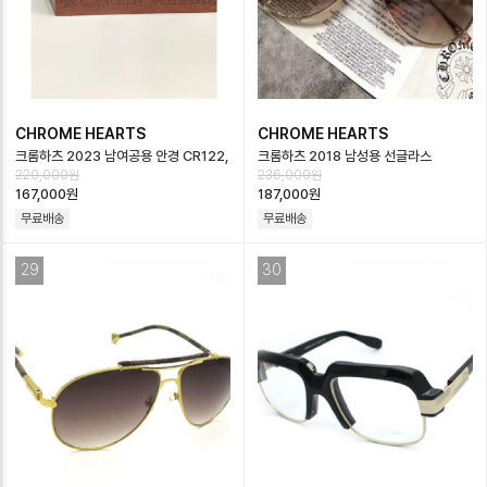
CHROME HEARTS
CHROME HEARTS
크롬하츠 2023 남여공용 안경 CR122,
크롬하츠 2018 남성용 선글라스
220,000원
236,000원
8가지 색상, CR2
CR004, 3가지 색상, ML
167,000원
187,000원
무료배송
무료배송
29
30