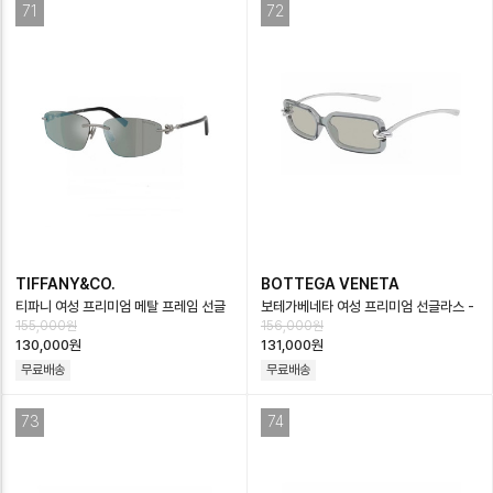
71
72
TIFFANY&CO.
BOTTEGA VENETA
티파니 여성 프리미엄 메탈 프레임 선글
보테가베네타 여성 프리미엄 선글라스 -
155,000원
156,000원
라스 - Tiffany Womens Premium
Bottega veneta Womens
130,000원
131,000원
M…
Premiu…
무료배송
무료배송
73
74