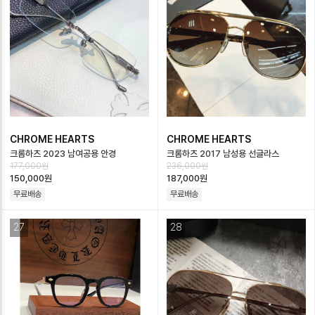
CHROME HEARTS
CHROME HEARTS
크롬하츠 2023 남여공용 안경
크롬하츠 2017 남성용 선글라스
177,000원
236,000원
CR72,4가지 색상
CR119, GL1
150,000원
187,000원
무료배송
무료배송
27
28