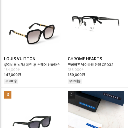
LOUIS VUITTON
CHROME HEARTS
루이비통 남/녀 체인 투 스퀘어 선글라스
크롬하츠 남여공용 안경 CR032
184,000원
188,000원
- Louis vuitton Chain Squa…
147,000원
159,000원
무료배송
무료배송
3
4