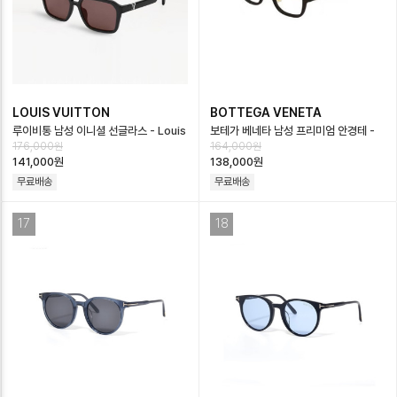
LOUIS VUITTON
BOTTEGA VENETA
루이비통 남성 이니셜 선글라스 - Louis
보테가 베네타 남성 프리미엄 안경테 -
176,000원
164,000원
vuitton Mens Sunglasses -…
Bottega veneta Mens Premium
141,000원
138,000원
…
무료배송
무료배송
17
18