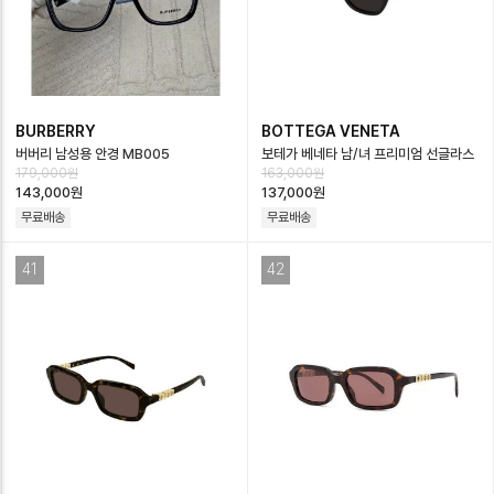
BURBERRY
BOTTEGA VENETA
버버리 남성용 안경 MB005
보테가 베네타 남/녀 프리미엄 선글라스
179,000원
163,000원
- Bottega veneta Unisex Prem…
143,000원
137,000원
무료배송
무료배송
41
42