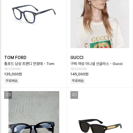
TOM FORD
GUCCI
톰포드 남성 트렌디 안경테 - Tom
구찌 여성 이니셜 선글라스 - Gucci
161,000원
181,000원
Ford Mens Glasses Frame -
Womens Sunglasses -
135,000원
145,000원
acc…
acc4124…
무료배송
무료배송
39
40