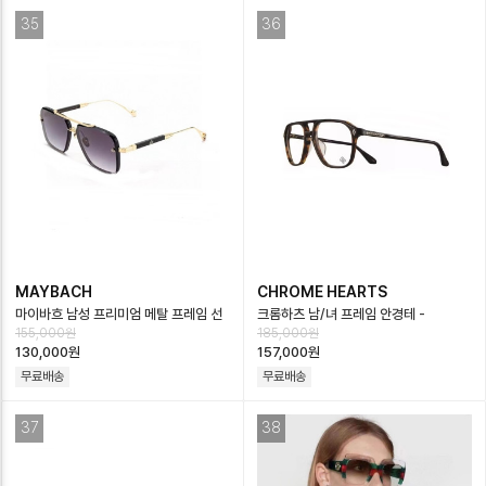
35
36
MAYBACH
CHROME HEARTS
마이바흐 남성 프리미엄 메탈 프레임 선
크롬하츠 남/녀 프레임 안경테 -
155,000원
185,000원
글라스 - Maybach Mens Premium
Chrome Hearts Unisex Glasses
130,000원
157,000원
Me…
Fr…
무료배송
무료배송
37
38