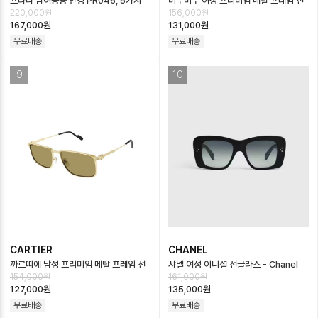
프라다 남여공용 안경 PR046, 5가지
미우미우 여성 프리미엄 메탈 프레임 선
220,000원
156,000원
색상, GL1
글라스 - Miumiu Womens Premium
167,000원
131,000원
M…
무료배송
무료배송
9
10
CARTIER
CHANEL
까르띠에 남성 프리미엄 메탈 프레임 선
샤넬 여성 이니셜 선글라스 - Chanel
154,000원
161,000원
글라스 - Cartier Mens Premium
Womens Sunglasses - acc664…
127,000원
135,000원
Me…
무료배송
무료배송