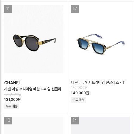
11
12
티 헨리 남/녀 프리미엄 선글라스 - T
CHANEL
175,000원
Henri Unisex Premium Glasse…
샤넬 여성 프리미엄 메탈 프레임 선글라
140,000원
156,000원
스 - Chanel Womens Premium
131,000원
무료배송
Met…
무료배송
13
14