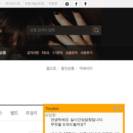
)
위시리스트
주문/배송조회
쿠폰존
상품
공지사항
FAQ
1:1문의
상품문의
사용후기
홈으로
할인상품
악세서리
Tocplus
스
벨트
쥬얼리
악세서리