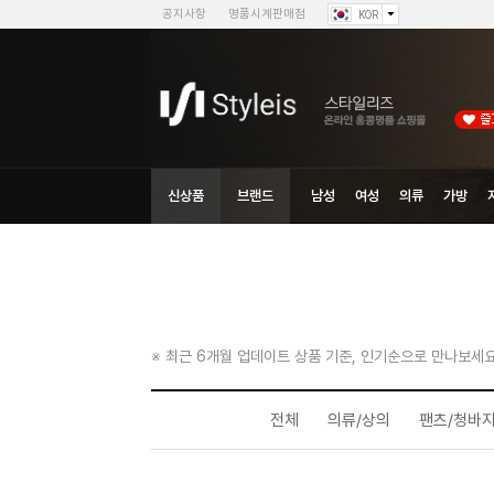
공지사항
명품시계판매점
KOR
신상품
브랜드
남성
여성
의류
가방
※ 최근 6개월 업데이트 상품 기준, 인기순으로 만나보세요
전체
의류/상의
팬츠/청바