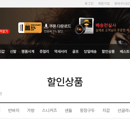
로그인
회원가입
장바구니(
0
지갑
신발
명품시계
쥬얼리
악세서리
골프
당일배송
할인상품
베스트
할인상품
!
지
반바지
가방
스니커즈
샌들
정장구두
지갑
선글라